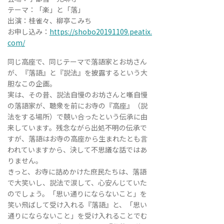
テーマ：「楽」と「落」
出演：桂雀々、柳亭こみち
お申し込み：
https://shobo20191109.peatix.
com/
同じ高座で、同じテーマで落語家とお坊さん
が、『落語』と『説法』を披露するという大
胆なこの企画。
実は、その昔、説法自慢のお坊さんと噺自慢
の落語家が、聴衆を前にお寺の『高座』（説
法をする場所）で競い合ったという伝承に由
来しています。残念ながら出処不明の伝承で
すが、落語はお寺の高座から生まれたとも言
われていますから、決して不思議な話ではあ
りません。
きっと、お寺に詰めかけた庶民たちは、落語
で大笑いし、説法で涙して、心安んじていた
のでしょう。「思い通りにならないこと」を
笑い飛ばして受け入れる『落語』と、「思い
通りにならないこと」を受け入れることでむ