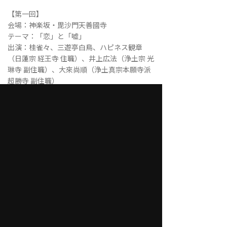
【第一回】
会場：神楽坂・毘沙門天善國寺
テーマ：「恋」と「嘘」
出演：桂雀々、三遊亭白鳥、ハピネス観章
（日蓮宗 経王寺 住職）、井上広法（浄土宗 光
琳寺 副住職）、大來尚順（浄土真宗本願寺派
超勝寺 副住職）
PREV
PROJECT一覧
NEXT
寺子屋ブッダ 事業サイト
まちのお寺の学校
寺子屋學
cocokuri
寺子屋ブッダ 寺院ページ
東京都品川区五反田 本立寺
東京都中野区 正行寺
千葉県船橋市 上行寺船橋別院
長野県長野市 玉照院