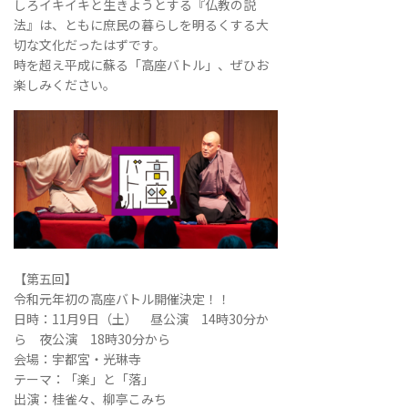
しろイキイキと生きようとする『仏教の説
法』は、ともに庶民の暮らしを明るくする大
切な文化だったはずです。
時を超え平成に蘇る「高座バトル」、ぜひお
楽しみください。
【第五回】
令和元年初の高座バトル開催決定！！
日時：11月9日（土） 昼公演 14時30分か
ら 夜公演 18時30分から
会場：宇都宮・光琳寺
テーマ：「楽」と「落」
出演：桂雀々、柳亭こみち