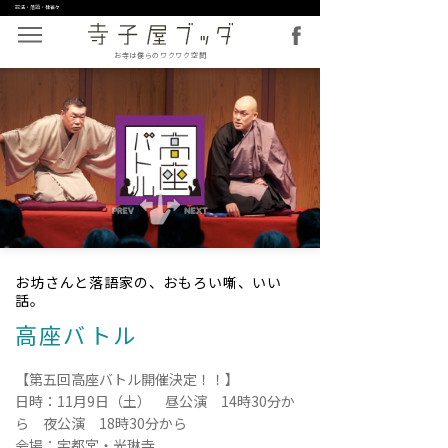
説法・落語・桂雀々
お寺は僕らのワクワク空間
お坊さんと落語家の、おもろい噺、いい
話。
高座バトル
【第五回高座バトル開催決定！！】
日時：11月9日（土） 昼公演 14時30分か
ら 夜公演 18時30分から
会場：宇都宮・光琳寺