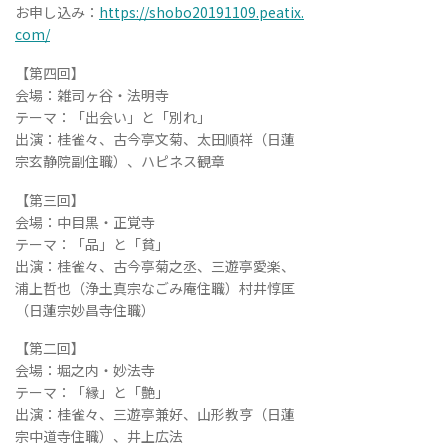
お申し込み：
https://shobo20191109.peatix.
com/
【第四回】
会場：雑司ヶ谷・法明寺
テーマ：「出会い」と「別れ」
出演：桂雀々、古今亭文菊、太田順祥（日蓮
宗玄静院副住職）、ハピネス観章
【第三回】
会場：中目黒・正覚寺
テーマ：「品」と「貧」
出演：桂雀々、古今亭菊之丞、三遊亭愛楽、
浦上哲也（浄土真宗なごみ庵住職）村井惇匡
（日蓮宗妙昌寺住職）
【第二回】
会場：堀之内・妙法寺
テーマ：「縁」と「艶」
出演：桂雀々、三遊亭兼好、山形教亨（日蓮
宗中道寺住職）、井上広法