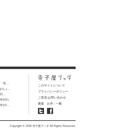
回「寺…
このサイトについて
aはちょ…
プライバシーポリシー
紀行…
ご意見/お問い合わせ
3年9月）
募集
お寺
/
一般
年10…
Copyright © 2026 寺子屋ブッダ All Rights Reserved.