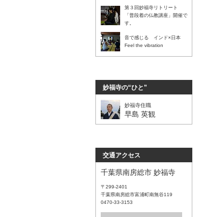
第３回妙福寺リトリート
「普段着の仏教講座」開催で
す。
音で感じる インド×日本
Feel the vibration
妙福寺の“ひと”
妙福寺住職
早島 英観
交通アクセス
千葉県南房総市 妙福寺
〒299-2401
千葉県南房総市富浦町南無谷119
0470-33-3153