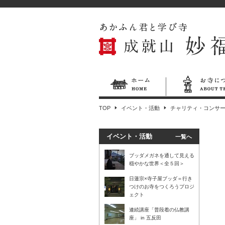
TOP
イベント・活動
チャリティ・コンサ
イベント・活動
一覧へ
ブッダメガネを通して見える
穏やかな世界＜全５回＞
日蓮宗×寺子屋ブッダ＝行き
つけのお寺をつくろうプロジ
ェクト
連続講座「普段着の仏教講
座」 in 五反田