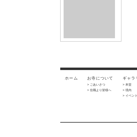
ホーム
お寺について
ギャラ
> ごあいさつ
> 本堂
> 住職より皆様へ
> 境内
> イベン