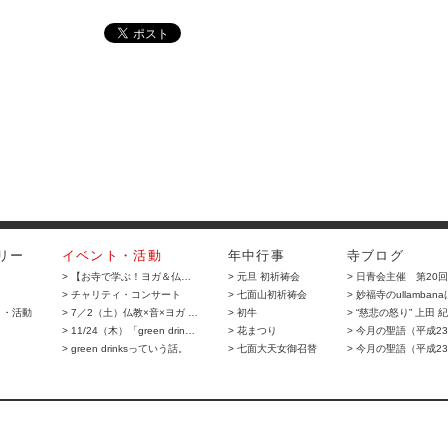
リー
イベント・活動
年中行事
寺ブログ
> 【お寺で学ぶ！ヨガ＆仏…
> 元旦 初祈祷会
> 日青会主催 第20
> チャリティ・コンサート
> 七面山初祈祷会
> 妙福寺のullamban
ト・活動
> 7／2（土）仏教×音×ヨガ …
> 初牛
> “慈悲の怒り” 上田 
> 11/24（木）「green drin…
> 花まつり
> 今月の聖語（平成2
> green drinksっていう話。
> 七面大天女御召替
> 今月の聖語（平成23