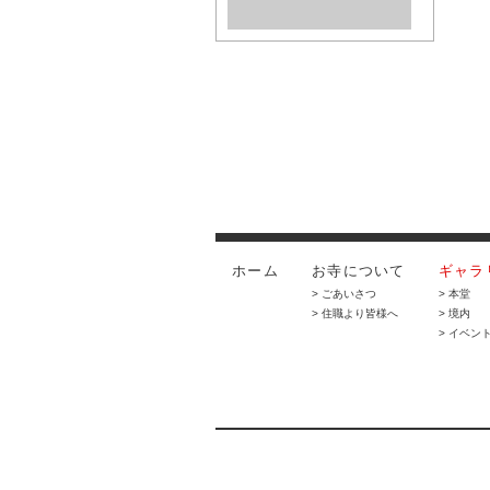
ホーム
お寺について
ギャラ
> ごあいさつ
> 本堂
> 住職より皆様へ
> 境内
> イベン