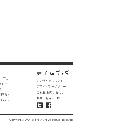
回「寺…
このサイトについて
aはちょ…
プライバシーポリシー
紀行…
ご意見/お問い合わせ
3年9月）
募集
お寺
/
一般
年10…
Copyright © 2026 寺子屋ブッダ All Rights Reserved.