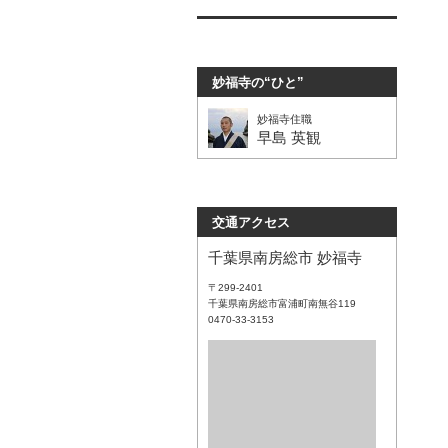
妙福寺の“ひと”
妙福寺住職
早島 英観
交通アクセス
千葉県南房総市 妙福寺
〒299-2401
千葉県南房総市富浦町南無谷119
0470-33-3153