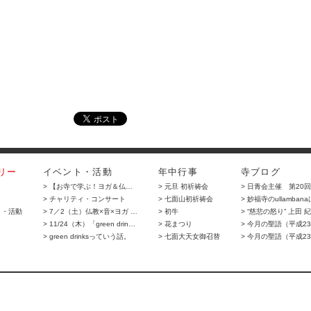
リー
イベント・活動
年中行事
寺ブログ
> 【お寺で学ぶ！ヨガ＆仏…
> 元旦 初祈祷会
> 日青会主催 第20
> チャリティ・コンサート
> 七面山初祈祷会
> 妙福寺のullamban
ト・活動
> 7／2（土）仏教×音×ヨガ …
> 初牛
> “慈悲の怒り” 上田 
> 11/24（木）「green drin…
> 花まつり
> 今月の聖語（平成2
> green drinksっていう話。
> 七面大天女御召替
> 今月の聖語（平成23